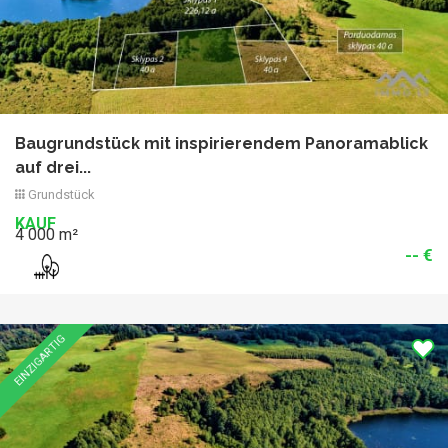
Baugrundstück mit inspirierendem Panoramablick
auf drei...
Grundstück
KAUF
4 000 m²
-- €
Previous
Nex
EINZIGARTIG