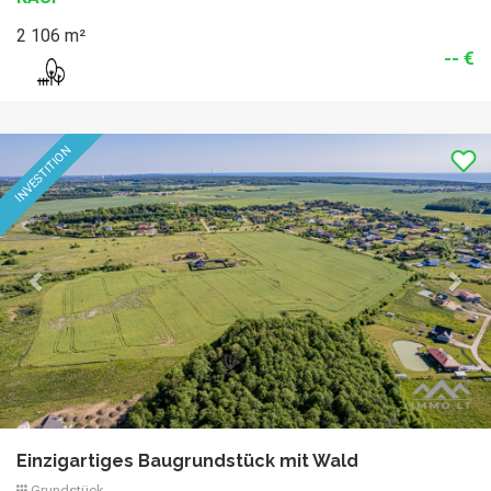
2 106 m²
-- €
Previous
Nex
EINZIGARTIG
INVESTITION
Einzigartiges Baugrundstück mit Wald
Grundstück