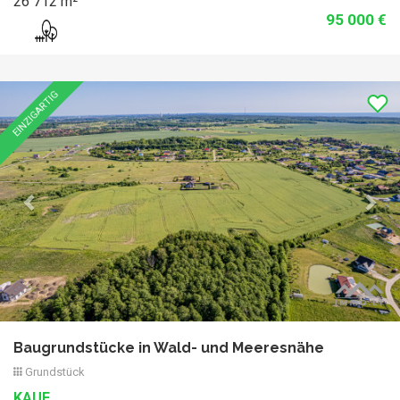
26 712 m²
95 000 €
Previous
Nex
EINZIGARTIG
Baugrundstücke in Wald- und Meeresnähe
Grundstück
KAUF