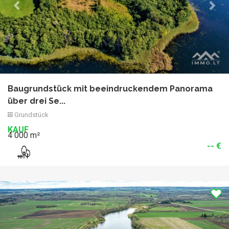
Baugrundstück mit beeindruckendem Panorama
über drei Se...
Grundstück
KAUF
4 000 m²
-- €
Previous
Nex