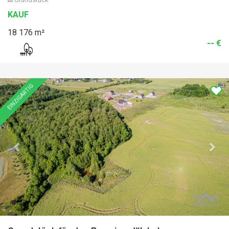
KAUF
18 176 m²
-- €
Previous
Nex
EINZIGARTIG