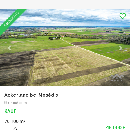
Previous
Nex
EINZIGARTIG
Ackerland bei Mosėdis
Grundstück
KAUF
76 100 m²
48 000 €