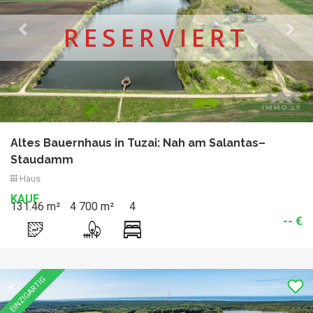
RESERVIERT
Altes Bauernhaus in Tuzai: Nah am Salantas–
Staudamm
Haus
KAUF
131.46 m²
4 700 m²
4
-- €
Previous
Nex
EINZIGARTIG