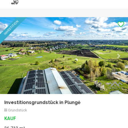
Previous
Nex
EINZIGARTIG
INVESTITION
Investitionsgrundstück in Plungė
Grundstück
KAUF