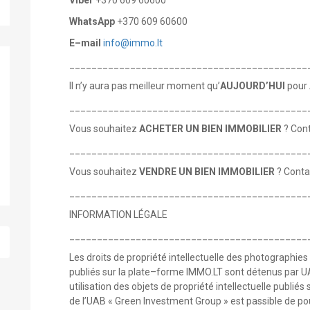
WhatsApp
+370 609 60600
E–mail
info@immo.lt
___________________________________________
Il n’y aura pas meilleur moment qu’
AUJOURD’HUI
pour
___________________________________________
Vous souhaitez
ACHETER UN BIEN IMMOBILIER
? Con
___________________________________________
Vous souhaitez
VENDRE UN BIEN IMMOBILIER
? Cont
___________________________________________
INFORMATION LÉGALE
___________________________________________
Les droits de propriété intellectuelle des photographies 
publiés sur la plate–forme IMMO.LT sont détenus par U
utilisation des objets de propriété intellectuelle publié
de l’UAB « Green Investment Group » est passible de pou