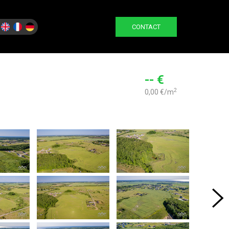
CONTACT
-- €
2
0,00 €/m