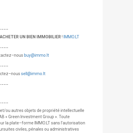
____
ACHETER UN BIEN IMMOBILIER
!
IMMO.LT
____
tactez–nous
buy@immo.lt
____
actez–nous
sell@immo.lt
____
____
et/ou autres objets de propriété intellectuelle
AB « Green Investment Group ». Toute
s sur la plate–forme IMMO.LT sans l’autorisation
rsuites civiles, pénales ou administratives