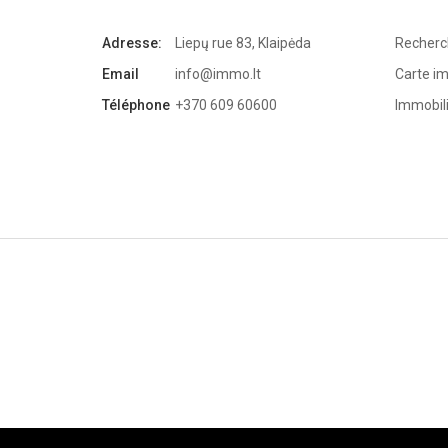
Adresse:
Liepų rue 83, Klaipėda
Recherc
Email
info@immo.lt
Carte im
Téléphone
+370 609 60600
Immobil
Immo