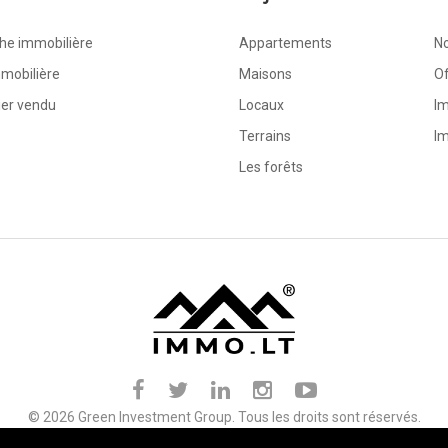
he immobilière
Appartements
No
mobilière
Maisons
O
ier vendu
Locaux
Im
Terrains
Im
Les forêts
© 2026 Green Investment Group. Tous les droits sont réservés.