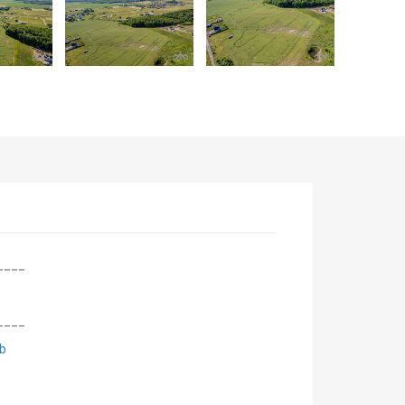
____
____
b