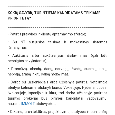
_______________________________________________
KOKIŲ SAVYBIŲ TURINTIEMS KANDIDATAMS TEIKIAME
PRIORITETĄ?
_______________________________________________
•
Patirtis prekybos ir klientų aptarnavimo sferoje;
•
Su NT susijusios teisinės ir mokestinės sistemos
išmanymas;
•
Aukštasis arba aukštesnysis išsilavinimas (gali būti
nebaigtas ar vykstantis);
•
Prancūzų, olandų, danų, norvegų, švedų, suomių, italų,
hebrajų, arabų ir kitų kalbų mokėjimas;
•
Darbo su užsieniečiais arba užsienyje patirtis. Netolimoje
ateityje ketiname atidaryti biurus Vokietijoje, Nyderlanduose,
Šveicarijoje, Ispanijoje ir kitur, tad darbo užsienyje patirties
turintys brokeriai bus pirmieji kandidatai vadovavimui
naujose
IMMO.LT
atstovybėse;
•
Dizaino, architektūros, projektavimo, statybos ir pan. sričių