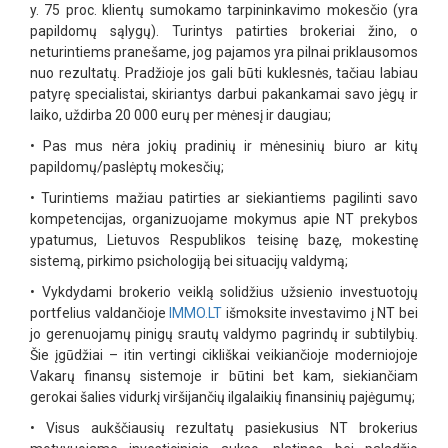
y. 75 proc. klientų sumokamo tarpininkavimo mokesčio (yra
papildomų sąlygų). Turintys patirties brokeriai žino, o
neturintiems pranešame, jog pajamos yra pilnai priklausomos
nuo rezultatų. Pradžioje jos gali būti kuklesnės, tačiau labiau
patyrę specialistai, skiriantys darbui pakankamai savo jėgų ir
laiko, uždirba 20 000 eurų per mėnesį ir daugiau;
•
Pas mus nėra jokių pradinių ir mėnesinių biuro ar kitų
papildomų/paslėptų mokesčių;
•
Turintiems mažiau patirties ar siekiantiems pagilinti savo
kompetencijas, organizuojame mokymus apie NT prekybos
ypatumus, Lietuvos Respublikos teisinę bazę, mokestinę
sistemą, pirkimo psichologiją bei situacijų valdymą;
•
Vykdydami brokerio veiklą solidžius užsienio investuotojų
portfelius valdančioje
IMMO.LT
išmoksite investavimo į NT bei
jo gerenuojamų pinigų srautų valdymo pagrindų ir subtilybių.
Šie įgūdžiai – itin vertingi cikliškai veikiančioje moderniojoje
Vakarų finansų sistemoje ir būtini bet kam, siekiančiam
gerokai šalies vidurkį viršijančių ilgalaikių finansinių pajėgumų;
•
Visus aukščiausių rezultatų pasiekusius NT brokerius