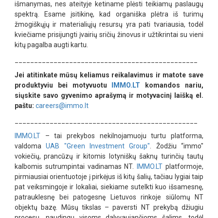
išmanymas, nes ateityje ketiname plėsti teikiamų paslaugų
spektrą. Esame įsitikinę, kad organiška plėtra iš turimų
žmogiškųjų ir materialiųjų resursų yra pati tvariausia, todėl
kviečiame prisijungti įvairių sričių žinovus ir užtikrintai su vieni
kitų pagalba augti kartu.
_______________________________________________
Jei atitinkate mūsų keliamus reikalavimus ir matote save
produktyviu bei motyvuotu
IMMO.LT
komandos nariu,
siųskite savo gyvenimo aprašymą ir motyvacinį laišką el.
paštu:
careers@immo.lt
_______________________________________________
IMMO.LT
– tai prekybos nekilnojamuoju turtu platforma,
valdoma
UAB "Green Investment Group"
. Žodžiu “immo"
vokiečių, prancūzų ir kitomis lotyniškų šaknų turinčių tautų
kalbomis sutrumpintai vadinamas NT.
IMMO.LT
platformoje,
pirmiausiai orientuotoje į pirkėjus iš kitų šalių, tačiau lygiai taip
pat veiksmingoje ir lokaliai, siekiame sutelkti kuo išsamesnę,
patrauklesnę bei patogesnę Lietuvos rinkoje siūlomų NT
objektų bazę. Mūsų tikslas – paversti NT prekybą džiugiu
procesu, naudingu visoms dalyvaujančioms šalims, todėl