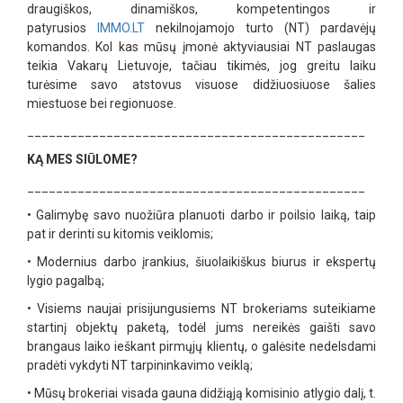
draugiškos, dinamiškos, kompetentingos ir
patyrusios
IMMO.LT
nekilnojamojo turto (NT) pardavėjų
komandos. Kol kas mūsų įmonė aktyviausiai NT paslaugas
teikia Vakarų Lietuvoje, tačiau tikimės, jog greitu laiku
turėsime savo atstovus visuose didžiuosiuose šalies
miestuose bei regionuose.
_______________________________________________
KĄ MES SIŪLOME?
_______________________________________________
•
Galimybę savo nuožiūra planuoti darbo ir poilsio laiką, taip
pat ir derinti su kitomis veiklomis;
•
Modernius darbo įrankius, šiuolaikiškus biurus ir ekspertų
lygio pagalbą;
•
Visiems naujai prisijungusiems NT brokeriams suteikiame
startinį objektų paketą, todėl jums nereikės gaišti savo
brangaus laiko ieškant pirmųjų klientų, o galėsite nedelsdami
pradėti vykdyti NT tarpininkavimo veiklą;
•
Mūsų brokeriai visada gauna didžiąją komisinio atlygio dalį, t.