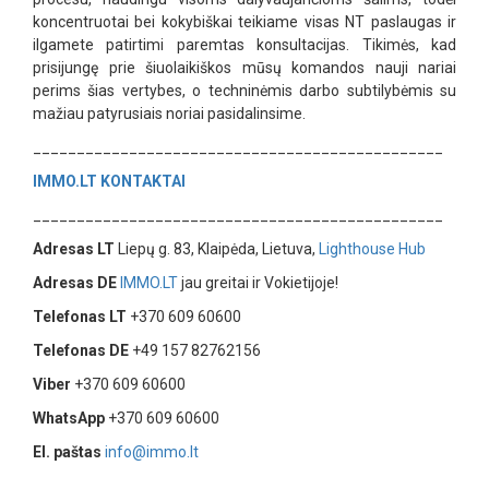
koncentruotai bei kokybiškai teikiame visas NT paslaugas ir
ilgamete patirtimi paremtas konsultacijas. Tikimės, kad
prisijungę prie šiuolaikiškos mūsų komandos nauji nariai
perims šias vertybes, o techninėmis darbo subtilybėmis su
mažiau patyrusiais noriai pasidalinsime.
_______________________________________________
IMMO.LT
KONTAKTAI
_______________________________________________
Adresas LT
Liepų g. 83, Klaipėda, Lietuva,
Lighthouse Hub
Adresas DE
IMMO.LT
jau greitai ir Vokietijoje!
Telefonas LT
+370 609 60600
Telefonas DE
+49 157 82762156
Viber
+370 609 60600
WhatsApp
+370 609 60600
El. paštas
info@immo.lt
_______________________________________________