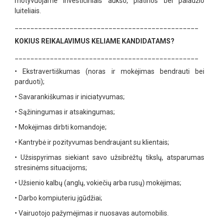
motyvuojame investiciniais aukso, platinos bei paladžio
luiteliais.
_______________________________________________
KOKIUS REIKALAVIMUS KELIAME KANDIDATAMS?
_______________________________________________
•
Ekstravertiškumas (noras ir mokėjimas bendrauti bei
parduoti);
•
Savarankiškumas ir iniciatyvumas;
•
Sąžiningumas ir atsakingumas;
•
Mokėjimas dirbti komandoje;
•
Kantrybė ir pozityvumas bendraujant su klientais;
•
Užsispyrimas siekiant savo užsibrėžtų tikslų, atsparumas
stresinėms situacijoms;
•
Užsienio kalbų (anglų, vokiečių arba rusų) mokėjimas;
•
Darbo kompiuteriu įgūdžiai;
•
Vairuotojo pažymėjimas ir nuosavas automobilis.