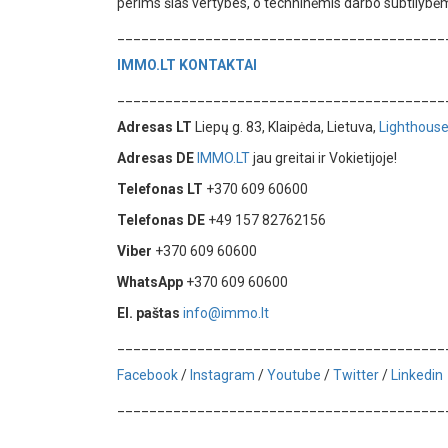
perims šias vertybes, o techninėmis darbo subtilybėm
_________________________________________
IMMO.LT
KONTAKTAI
_________________________________________
Adresas LT
Liepų g. 83, Klaipėda, Lietuva,
Lighthous
Adresas DE
IMMO.LT
jau greitai ir Vokietijoje!
Telefonas LT
+370 609 60600
Telefonas DE
+49 157 82762156
Viber
+370 609 60600
WhatsApp
+370 609 60600
El. paštas
info@immo.lt
_________________________________________
Facebook
/
Instagram
/
Youtube
/
Twitter
/
Linkedin
_________________________________________