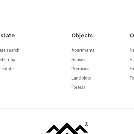
Estate
Objects
O
ate search
Apartments
Ne
tate map
Houses
Ho
l estate
Premises
Ex
Land plots
Fo
Forests