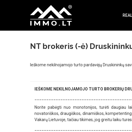
Immo
REAL
NT brokeris (-ė) Druskinin
Ieškome nekilnojamojo turto pardavėjų Druskininkų savi
IEŠKOME NEKILNOJAMOJO TURTO BROKERIŲ DR
_________________________________________
Norite pabėgti nuo monotonijos, turėti daugiau la
novatoriškos, draugiškos, dinamiškos, kompetenting
Vakarų Lietuvoje, tačiau tikimės, jog greitu laiku tu
_________________________________________