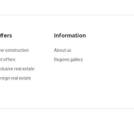
ffers
Information
w construction
About us
t offers
Regions gallery
clusive real estate
reign real estate