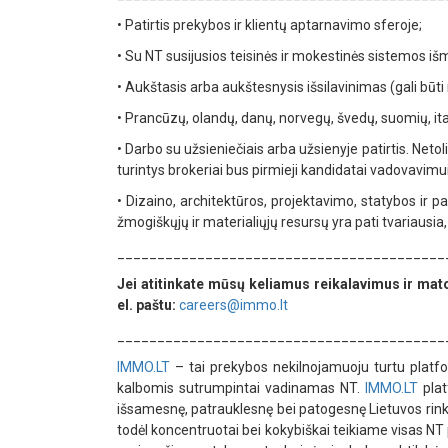
•
Patirtis prekybos ir klientų aptarnavimo sferoje;
•
Su NT susijusios teisinės ir mokestinės sistemos i
•
Aukštasis arba aukštesnysis išsilavinimas (gali būti
•
Prancūzų, olandų, danų, norvegų, švedų, suomių, ital
•
Darbo su užsieniečiais arba užsienyje patirtis. Netoli
turintys brokeriai bus pirmieji kandidatai vadovavim
•
Dizaino, architektūros, projektavimo, statybos ir p
žmogiškųjų ir materialiųjų resursų yra pati tvariausia, t
_________________________________________
Jei atitinkate mūsų keliamus reikalavimus ir ma
el. paštu:
careers@immo.lt
_________________________________________
IMMO.LT
– tai prekybos nekilnojamuoju turtu plat
kalbomis sutrumpintai vadinamas NT.
IMMO.LT
plat
išsamesnę, patrauklesnę bei patogesnę Lietuvos rin
todėl koncentruotai bei kokybiškai teikiame visas NT 