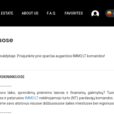
 ESTATE
ABOUT US
F.A.Q.
FAVORITES
kuose
valdybėje. Prisijunkite prie sparčiai augančios IMMO.LT komandos!
USKININKUOSE
______
isvo laiko, sprendimų priėmimo laisvės ir finansinių galimybių? Tuom
os ir patyrusios
IMMO.LT
nekilnojamojo turto (NT) pardavėjų komandos. 
rėsime savo atstovus visuose didžiuosiuose šalies miestuose bei regionuo
______