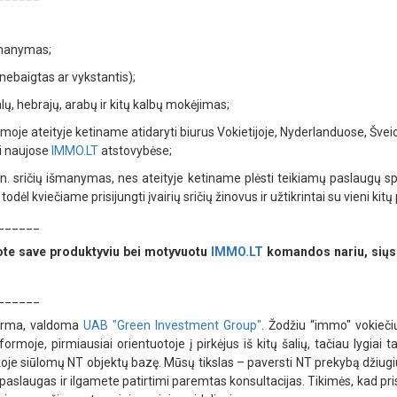
šmanymas;
 nebaigtas ar vykstantis);
ų, hebrajų, arabų ir kitų kalbų mokėjimas;
moje ateityje ketiname atidaryti biurus Vokietijoje, Nyderlanduose, Šveicari
ui naujose
IMMO.LT
atstovybėse;
an. sričių išmanymas, nes ateityje ketiname plėsti teikiamų paslaugų spe
odėl kviečiame prisijungti įvairių sričių žinovus ir užtikrintai su vieni kit
______
tote save produktyviu bei motyvuotu
IMMO.LT
komandos nariu, siųsk
______
forma, valdoma
UAB "Green Investment Group"
. Žodžiu “immo" vokiečių
formoje, pirmiausiai orientuotoje į pirkėjus iš kitų šalių, tačiau lygiai t
koje siūlomų NT objektų bazę. Mūsų tikslas – paversti NT prekybą džiug
paslaugas ir ilgamete patirtimi paremtas konsultacijas. Tikimės, kad pr