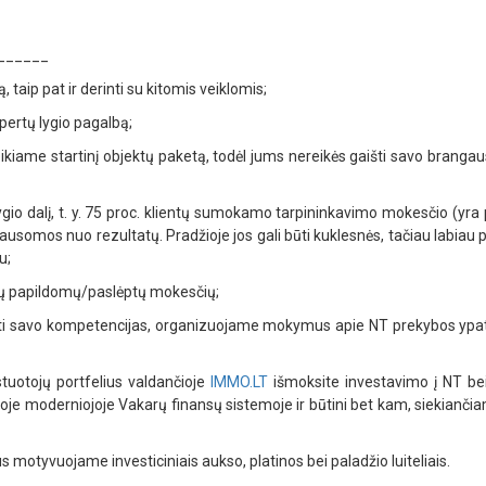
______
 taip pat ir derinti su kitomis veiklomis;
spertų lygio pagalbą;
kiame startinį objektų paketą, todėl jums nereikės gaišti savo brangaus
gio dalį, t. y. 75 proc. klientų sumokamo tarpininkavimo mokesčio (yra p
usomos nuo rezultatų. Pradžioje jos gali būti kuklesnės, tačiau labiau 
u;
itų papildomų/paslėptų mokesčių;
linti savo kompetencijas, organizuojame mokymus apie NT prekybos ypa
stuotojų portfelius valdančioje
IMMO.LT
išmoksite investavimo į NT be
ančioje moderniojoje Vakarų finansų sistemoje ir būtini bet kam, siekiančiam
 motyvuojame investiciniais aukso, platinos bei paladžio luiteliais.