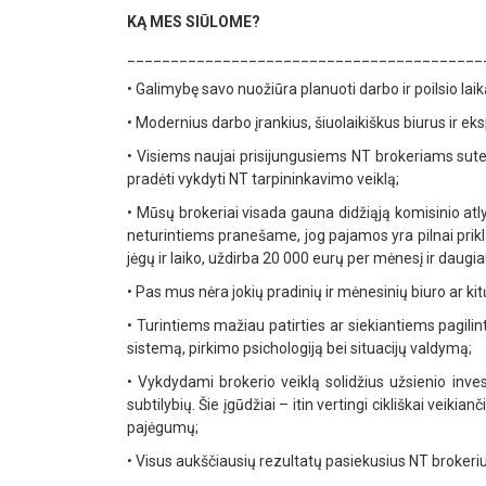
KĄ MES SIŪLOME?
_________________________________________
•
Galimybę savo nuožiūra planuoti darbo ir poilsio laiką,
•
Modernius darbo įrankius, šiuolaikiškus biurus ir ek
•
Visiems naujai prisijungusiems NT brokeriams sutei
pradėti vykdyti NT tarpininkavimo veiklą;
•
Mūsų brokeriai visada gauna didžiąją komisinio atly
neturintiems pranešame, jog pajamos yra pilnai prikla
jėgų ir laiko, uždirba 20 000 eurų per mėnesį ir daugia
•
Pas mus nėra jokių pradinių ir mėnesinių biuro ar k
•
Turintiems mažiau patirties ar siekiantiems pagi
sistemą, pirkimo psichologiją bei situacijų valdymą;
•
Vykdydami brokerio veiklą solidžius užsienio inve
subtilybių. Šie įgūdžiai – itin vertingi cikliškai veiki
pajėgumų;
•
Visus aukščiausių rezultatų pasiekusius NT brokerius