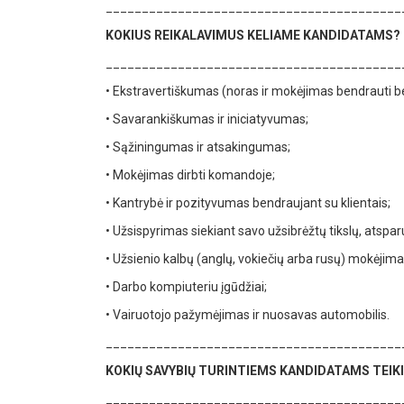
_________________________________________
KOKIUS REIKALAVIMUS KELIAME KANDIDATAMS?
_________________________________________
•
Ekstravertiškumas (noras ir mokėjimas bendrauti be
•
Savarankiškumas ir iniciatyvumas;
•
Sąžiningumas ir atsakingumas;
•
Mokėjimas dirbti komandoje;
•
Kantrybė ir pozityvumas bendraujant su klientais;
•
Užsispyrimas siekiant savo užsibrėžtų tikslų, atsp
•
Užsienio kalbų (anglų, vokiečių arba rusų) mokėjima
•
Darbo kompiuteriu įgūdžiai;
•
Vairuotojo pažymėjimas ir nuosavas automobilis.
_________________________________________
KOKIŲ SAVYBIŲ TURINTIEMS KANDIDATAMS TEIK
_________________________________________