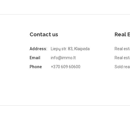
Contact us
Real 
Address:
Liepų str. 83, Klaipėda
Real est
Email
info@immo.lt
Real es
Phone
+370 609 60600
Sold rea
Immo