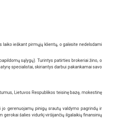
 laiko ieškant pirmųjų klientų, o galėsite nedelsdami
apildomų sąlygų). Turintys patirties brokeriai žino, o
patyrę specialistai, skiriantys darbui pakankamai savo
tumus, Lietuvos Respublikos teisinę bazę, mokestinę
i jo gerenuojamų pinigų srautų valdymo pagrindų ir
 gerokai šalies vidurkį viršijančių ilgalaikių finansinių