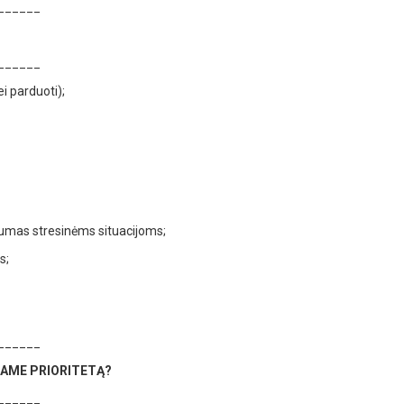
______
______
i parduoti);
arumas stresinėms situacijoms;
s;
______
IAME PRIORITETĄ?
______