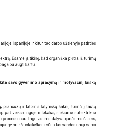
joje, Ispanijoje ir kitur, tad darbo užsienyje patirties
ktrą. Esame įsitikinę, kad organiška plėtra iš turimų
ų pagalba augti kartu.
ite savo gyvenimo aprašymą ir motyvacinį laišką
, prancūzų ir kitomis lotyniškų šaknų turinčių tautų
aip pat veiksmingoje ir lokaliai, siekiame sutelkti kuo
iu procesu, naudingu visoms dalyvaujančioms šalims,
isijungę prie šiuolaikiškos mūsų komandos nauji nariai