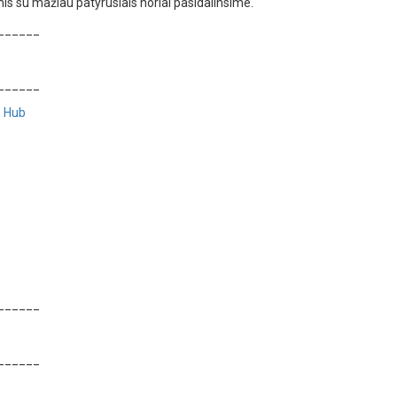
is su mažiau patyrusiais noriai pasidalinsime.
______
______
e Hub
______
______