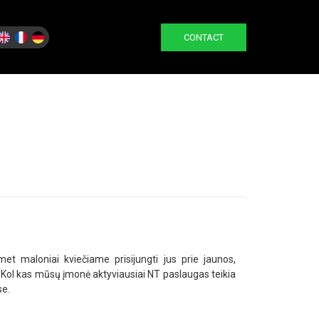
CONTACT
et maloniai kviečiame prisijungti jus prie jaunos,
Kol kas mūsų įmonė aktyviausiai NT paslaugas teikia
se.