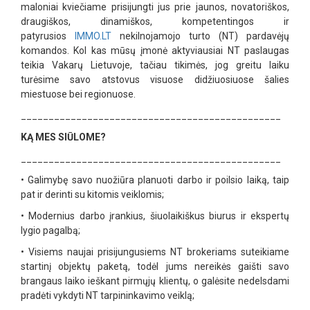
maloniai kviečiame prisijungti jus prie jaunos, novatoriškos,
draugiškos, dinamiškos, kompetentingos ir
patyrusios
IMMO.LT
nekilnojamojo turto (NT) pardavėjų
komandos. Kol kas mūsų įmonė aktyviausiai NT paslaugas
teikia Vakarų Lietuvoje, tačiau tikimės, jog greitu laiku
turėsime savo atstovus visuose didžiuosiuose šalies
miestuose bei regionuose.
_______________________________________________
KĄ MES SIŪLOME?
_______________________________________________
•
Galimybę savo nuožiūra planuoti darbo ir poilsio laiką, taip
pat ir derinti su kitomis veiklomis;
•
Modernius darbo įrankius, šiuolaikiškus biurus ir ekspertų
lygio pagalbą;
•
Visiems naujai prisijungusiems NT brokeriams suteikiame
startinį objektų paketą, todėl jums nereikės gaišti savo
brangaus laiko ieškant pirmųjų klientų, o galėsite nedelsdami
pradėti vykdyti NT tarpininkavimo veiklą;