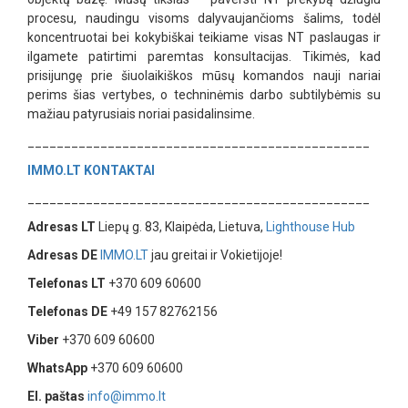
procesu, naudingu visoms dalyvaujančioms šalims, todėl
koncentruotai bei kokybiškai teikiame visas NT paslaugas ir
ilgamete patirtimi paremtas konsultacijas. Tikimės, kad
prisijungę prie šiuolaikiškos mūsų komandos nauji nariai
perims šias vertybes, o techninėmis darbo subtilybėmis su
mažiau patyrusiais noriai pasidalinsime.
_______________________________________________
IMMO.LT
KONTAKTAI
_______________________________________________
Adresas LT
Liepų g. 83, Klaipėda, Lietuva,
Lighthouse Hub
Adresas DE
IMMO.LT
jau greitai ir Vokietijoje!
Telefonas LT
+370 609 60600
Telefonas DE
+49 157 82762156
Viber
+370 609 60600
WhatsApp
+370 609 60600
El. paštas
info@immo.lt