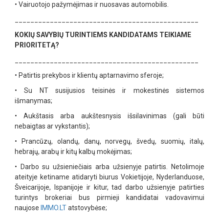
•
Vairuotojo pažymėjimas ir nuosavas automobilis.
_______________________________________________
KOKIŲ SAVYBIŲ TURINTIEMS KANDIDATAMS TEIKIAME
PRIORITETĄ?
_______________________________________________
•
Patirtis prekybos ir klientų aptarnavimo sferoje;
•
Su NT susijusios teisinės ir mokestinės sistemos
išmanymas;
•
Aukštasis arba aukštesnysis išsilavinimas (gali būti
nebaigtas ar vykstantis);
•
Prancūzų, olandų, danų, norvegų, švedų, suomių, italų,
hebrajų, arabų ir kitų kalbų mokėjimas;
•
Darbo su užsieniečiais arba užsienyje patirtis. Netolimoje
ateityje ketiname atidaryti biurus Vokietijoje, Nyderlanduose,
Šveicarijoje, Ispanijoje ir kitur, tad darbo užsienyje patirties
turintys brokeriai bus pirmieji kandidatai vadovavimui
naujose
IMMO.LT
atstovybėse;