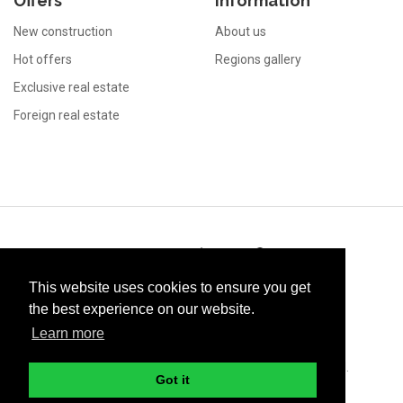
Offers
Information
New construction
About us
Hot offers
Regions gallery
Exclusive real estate
Foreign real estate
Immo
This website uses cookies to ensure you get
the best experience on our website.
Learn more
© 2026 Green Investment Group. All rights reserved.
Got it