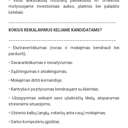
•
Visus aukščiausių rezultatų pasiekusius NT brokerius
motyvuojame investiciniais aukso, platinos bei paladžio
luiteliais.
_______________________________________________
KOKIUS REIKALAVIMUS KELIAME KANDIDATAMS?
_______________________________________________
•
Ekstravertiškumas (noras ir mokėjimas bendrauti bei
parduoti);
•
Savarankiškumas ir iniciatyvumas;
•
Sąžiningumas ir atsakingumas;
•
Mokėjimas dirbti komandoje;
•
Kantrybė ir pozityvumas bendraujant su klientais;
•
Užsispyrimas siekiant savo užsibrėžtų tikslų, atsparumas
stresinėms situacijoms;
•
Užsienio kalbų (anglų, vokiečių arba rusų) mokėjimas;
•
Darbo kompiuteriu įgūdžiai;