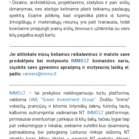
•
Dizaino, architektūros, projektavimo, statybos ir pan. sričių
išmanymas, nes ateityje ketiname plėsti teikiamų paslaugų
spektrą. Esame įsitikinę, kad organiška plėtra iš turimų
žmogiškųjų ir materialiųjų resursų yra pati tvariausia, todėl
kviečiame prisijungti įvairių sričių žinovus ir užtikrintai su vieni
kitų pagalba augti kartu.
_______________________________________________
Jei atitinkate mūsų keliamus reikalavimus ir matote save
produktyviu bei motyvuotu
IMMO.LT
komandos nariu,
siųskite savo gyvenimo aprašymą ir motyvacinį laišką el.
paštu:
careers@immo.lt
_______________________________________________
IMMO.LT
– tai prekybos nekilnojamuoju turtu platforma,
valdoma
UAB "Green Investment Group"
. Žodžiu “immo"
vokiečių, prancūzų ir kitomis lotyniškų šaknų turinčių tautų
kalbomis sutrumpintai vadinamas NT.
IMMO.LT
platformoje,
pirmiausiai orientuotoje į pirkėjus iš kitų šalių, tačiau lygiai taip
pat veiksmingoje ir lokaliai, siekiame sutelkti kuo išsamesnę,
patrauklesnę bei patogesnę Lietuvos rinkoje siūlomų NT
objektų bazę. Mūsų tikslas – paversti NT prekybą džiugiu