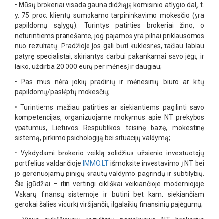
•
Mūsų brokeriai visada gauna didžiąją komisinio atlygio dalį, t.
y. 75 proc. klientų sumokamo tarpininkavimo mokesčio (yra
papildomų sąlygų). Turintys patirties brokeriai žino, o
neturintiems pranešame, jog pajamos yra pilnai priklausomos
nuo rezultatų. Pradžioje jos gali būti kuklesnės, tačiau labiau
patyrę specialistai, skiriantys darbui pakankamai savo jėgų ir
laiko, uždirba 20 000 eurų per mėnesį ir daugiau;
•
Pas mus nėra jokių pradinių ir mėnesinių biuro ar kitų
papildomų/paslėptų mokesčių;
•
Turintiems mažiau patirties ar siekiantiems pagilinti savo
kompetencijas, organizuojame mokymus apie NT prekybos
ypatumus, Lietuvos Respublikos teisinę bazę, mokestinę
sistemą, pirkimo psichologiją bei situacijų valdymą;
•
Vykdydami brokerio veiklą solidžius užsienio investuotojų
portfelius valdančioje
IMMO.LT
išmoksite investavimo į NT bei
jo gerenuojamų pinigų srautų valdymo pagrindų ir subtilybių.
Šie įgūdžiai – itin vertingi cikliškai veikiančioje moderniojoje
Vakarų finansų sistemoje ir būtini bet kam, siekiančiam
gerokai šalies vidurkį viršijančių ilgalaikių finansinių pajėgumų;