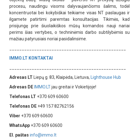
procesu, naudingu visoms dalyvaujančioms šalims, todėl
koncentruotai bei kokybiškai teikiame visas NT paslaugas ir
ilgamete patirtimi paremtas konsultacijas. Tikimės, kad
prisijungę prie šiuolaikiškos mūsų komandos nauji nariai
perims šias vertybes, o techninėmis darbo subtilybėmis su
mažiau patyrusiais noriai pasidalinsime.
_______________________________________________
IMMO.LT
KONTAKTAI
_______________________________________________
Adresas LT
Liepų g. 83, Klaipėda, Lietuva,
Lighthouse Hub
Adresas DE
IMMO.LT
jau greitai ir Vokietijoje!
Telefonas LT
+370 609 60600
Telefonas DE
+49 157 82762156
Viber
+370 609 60600
WhatsApp
+370 609 60600
El. paštas
info@immo.lt