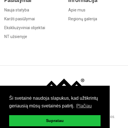
Pasiūlymai
Informacija
Nauja statyba
Apie mus
Karšti pasiūlymai
Regionų galerija
Ekskliuzyviniai objektai
NT užsienyje
Immo
Ši svetainė naudoja slapukus, kad užtikrintų
geriausią mūsų svetainės patirtį.
Plačiau
© 2026 Green Investment Group. Visos teisės saugomos.
Supratau