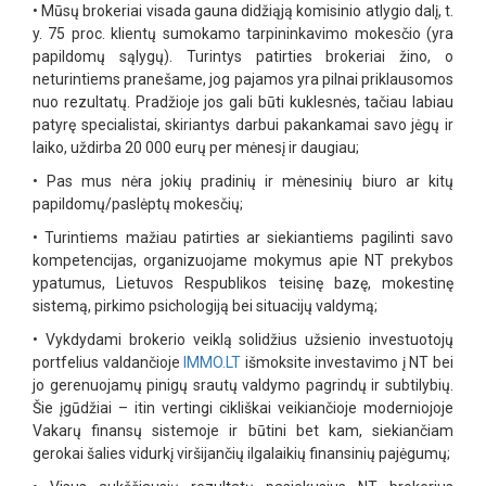
•
Mūsų brokeriai visada gauna didžiąją komisinio atlygio dalį, t.
y. 75 proc. klientų sumokamo tarpininkavimo mokesčio (yra
papildomų sąlygų). Turintys patirties brokeriai žino, o
neturintiems pranešame, jog pajamos yra pilnai priklausomos
nuo rezultatų. Pradžioje jos gali būti kuklesnės, tačiau labiau
patyrę specialistai, skiriantys darbui pakankamai savo jėgų ir
laiko, uždirba 20 000 eurų per mėnesį ir daugiau;
•
Pas mus nėra jokių pradinių ir mėnesinių biuro ar kitų
papildomų/paslėptų mokesčių;
•
Turintiems mažiau patirties ar siekiantiems pagilinti savo
kompetencijas, organizuojame mokymus apie NT prekybos
ypatumus, Lietuvos Respublikos teisinę bazę, mokestinę
sistemą, pirkimo psichologiją bei situacijų valdymą;
•
Vykdydami brokerio veiklą solidžius užsienio investuotojų
portfelius valdančioje
IMMO.LT
išmoksite investavimo į NT bei
jo gerenuojamų pinigų srautų valdymo pagrindų ir subtilybių.
Šie įgūdžiai – itin vertingi cikliškai veikiančioje moderniojoje
Vakarų finansų sistemoje ir būtini bet kam, siekiančiam
gerokai šalies vidurkį viršijančių ilgalaikių finansinių pajėgumų;