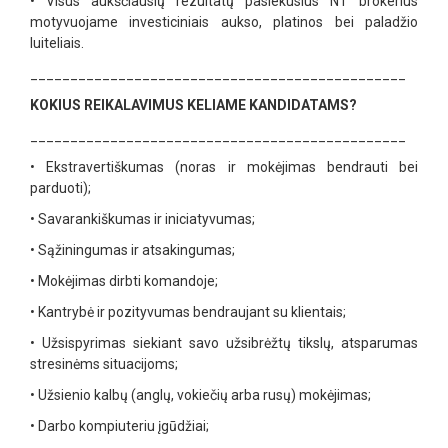
•
Visus aukščiausių rezultatų pasiekusius NT brokerius
motyvuojame investiciniais aukso, platinos bei paladžio
luiteliais.
_______________________________________________
KOKIUS REIKALAVIMUS KELIAME KANDIDATAMS?
_______________________________________________
•
Ekstravertiškumas (noras ir mokėjimas bendrauti bei
parduoti);
•
Savarankiškumas ir iniciatyvumas;
•
Sąžiningumas ir atsakingumas;
•
Mokėjimas dirbti komandoje;
•
Kantrybė ir pozityvumas bendraujant su klientais;
•
Užsispyrimas siekiant savo užsibrėžtų tikslų, atsparumas
stresinėms situacijoms;
•
Užsienio kalbų (anglų, vokiečių arba rusų) mokėjimas;
•
Darbo kompiuteriu įgūdžiai;