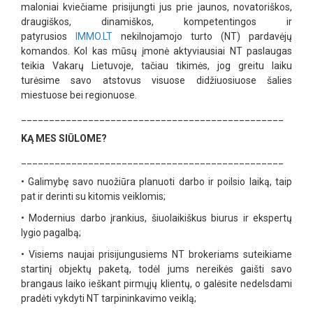
maloniai kviečiame prisijungti jus prie jaunos, novatoriškos,
draugiškos, dinamiškos, kompetentingos ir
patyrusios
IMMO.LT
nekilnojamojo turto (NT) pardavėjų
komandos. Kol kas mūsų įmonė aktyviausiai NT paslaugas
teikia Vakarų Lietuvoje, tačiau tikimės, jog greitu laiku
turėsime savo atstovus visuose didžiuosiuose šalies
miestuose bei regionuose.
_______________________________________________
KĄ MES SIŪLOME?
_______________________________________________
•
Galimybę savo nuožiūra planuoti darbo ir poilsio laiką, taip
pat ir derinti su kitomis veiklomis;
•
Modernius darbo įrankius, šiuolaikiškus biurus ir ekspertų
lygio pagalbą;
•
Visiems naujai prisijungusiems NT brokeriams suteikiame
startinį objektų paketą, todėl jums nereikės gaišti savo
brangaus laiko ieškant pirmųjų klientų, o galėsite nedelsdami
pradėti vykdyti NT tarpininkavimo veiklą;