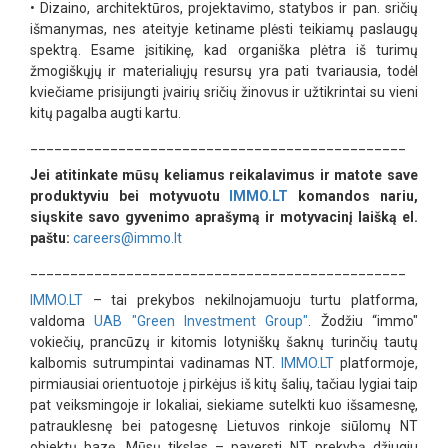
•
Dizaino, architektūros, projektavimo, statybos ir pan. sričių
išmanymas, nes ateityje ketiname plėsti teikiamų paslaugų
spektrą. Esame įsitikinę, kad organiška plėtra iš turimų
žmogiškųjų ir materialiųjų resursų yra pati tvariausia, todėl
kviečiame prisijungti įvairių sričių žinovus ir užtikrintai su vieni
kitų pagalba augti kartu.
_______________________________________________
Jei atitinkate mūsų keliamus reikalavimus ir matote save
produktyviu bei motyvuotu
IMMO.LT
komandos nariu,
siųskite savo gyvenimo aprašymą ir motyvacinį laišką el.
paštu:
careers@immo.lt
_______________________________________________
IMMO.LT
– tai prekybos nekilnojamuoju turtu platforma,
valdoma
UAB "Green Investment Group"
. Žodžiu “immo"
vokiečių, prancūzų ir kitomis lotyniškų šaknų turinčių tautų
kalbomis sutrumpintai vadinamas NT.
IMMO.LT
platformoje,
pirmiausiai orientuotoje į pirkėjus iš kitų šalių, tačiau lygiai taip
pat veiksmingoje ir lokaliai, siekiame sutelkti kuo išsamesnę,
patrauklesnę bei patogesnę Lietuvos rinkoje siūlomų NT
objektų bazę. Mūsų tikslas – paversti NT prekybą džiugiu