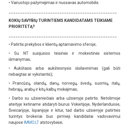
•
Vairuotojo pažymėjimas ir nuosavas automobilis.
_______________________________________________
KOKIŲ SAVYBIŲ TURINTIEMS KANDIDATAMS TEIKIAME
PRIORITETĄ?
_______________________________________________
•
Patirtis prekybos ir klientų aptarnavimo sferoje;
•
Su NT susijusios teisinės ir mokestinės sistemos
išmanymas;
•
Aukštasis arba aukštesnysis išsilavinimas (gali būti
nebaigtas ar vykstantis);
•
Prancūzų, olandų, danų, norvegų, švedų, suomių, italų,
hebrajų, arabų ir kitų kalbų mokėjimas;
•
Darbo su užsieniečiais arba užsienyje patirtis. Netolimoje
ateityje ketiname atidaryti biurus Vokietijoje, Nyderlanduose,
Šveicarijoje, Ispanijoje ir kitur, tad darbo užsienyje patirties
turintys brokeriai bus pirmieji kandidatai vadovavimui
naujose
IMMO.LT
atstovybėse;