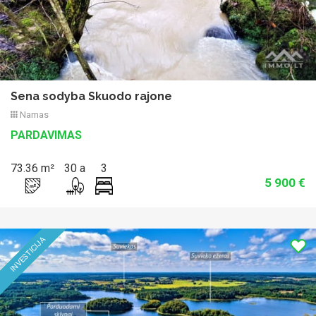
Sena sodyba Skuodo rajone
Namas
PARDAVIMAS
73.36 m²
30 a
3
5 900 €
Previous
Nex
INVESTICIJA
UNIKALUS