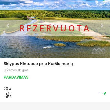
REZERVUOTA
Sklypas Kintuose prie Kuršių marių
Žemės sklypas
PARDAVIMAS
20 a
-- €