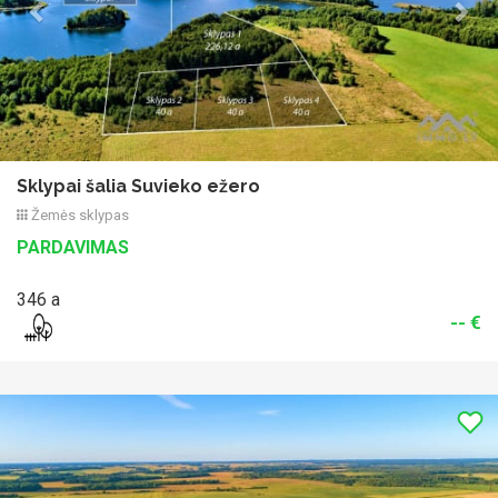
Sklypai šalia Suvieko ežero
Žemės sklypas
PARDAVIMAS
346 a
-- €
Previous
Nex