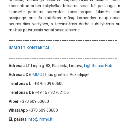
koncentruotai bei kokybiškai teikiame visas NT paslaugas ir
ilgamete patirtimi paremtas konsultacijas. Tikimės, kad
prisijungę prie šiuolaikiškos mūsų komandos nauji nariai
perims šias vertybes, o techninėmis darbo subtilybėmis su
mažiau patyrusiais noriai pasidalinsime.
_______________________________________________
IMMO.LT
KONTAKTAI
_______________________________________________
Adresas LT
Liepų g. 83, Klaipėda, Lietuva,
Lighthouse Hub
Adresas DE
IMMO.LT
jau greitai ir Vokietijoje!
Telefonas LT
+370 609 60600
Telefonas DE
+49 157 82762156
Viber
+370 609 60600
WhatsApp
+370 609 60600
El. paštas
info@immo.lt
_______________________________________________