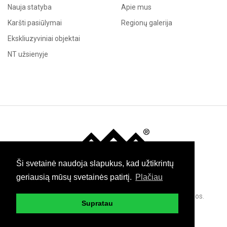
Nauja statyba
Apie mus
Karšti pasiūlymai
Regionų galerija
Ekskliuzyviniai objektai
NT užsienyje
Immo
Ši svetainė naudoja slapukus, kad užtikrintų
geriausią mūsų svetainės patirtį.
Plačiau
© 2026 Green Investment Group. Visos teisės saugomos.
Supratau