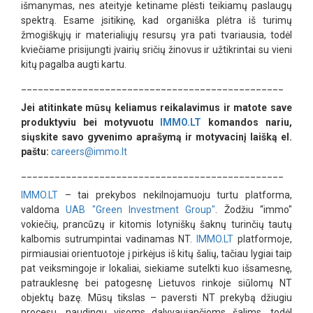
išmanymas, nes ateityje ketiname plėsti teikiamų paslaugų
spektrą. Esame įsitikinę, kad organiška plėtra iš turimų
žmogiškųjų ir materialiųjų resursų yra pati tvariausia, todėl
kviečiame prisijungti įvairių sričių žinovus ir užtikrintai su vieni
kitų pagalba augti kartu.
_______________________________________________
Jei atitinkate mūsų keliamus reikalavimus ir matote save
produktyviu bei motyvuotu
IMMO.LT
komandos nariu,
siųskite savo gyvenimo aprašymą ir motyvacinį laišką el.
paštu:
careers@immo.lt
_______________________________________________
IMMO.LT
– tai prekybos nekilnojamuoju turtu platforma,
valdoma
UAB "Green Investment Group"
. Žodžiu “immo"
vokiečių, prancūzų ir kitomis lotyniškų šaknų turinčių tautų
kalbomis sutrumpintai vadinamas NT.
IMMO.LT
platformoje,
pirmiausiai orientuotoje į pirkėjus iš kitų šalių, tačiau lygiai taip
pat veiksmingoje ir lokaliai, siekiame sutelkti kuo išsamesnę,
patrauklesnę bei patogesnę Lietuvos rinkoje siūlomų NT
objektų bazę. Mūsų tikslas – paversti NT prekybą džiugiu
procesu, naudingu visoms dalyvaujančioms šalims, todėl