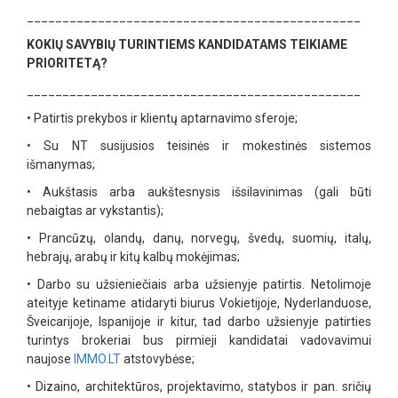
_______________________________________________
KOKIŲ SAVYBIŲ TURINTIEMS KANDIDATAMS TEIKIAME
PRIORITETĄ?
_______________________________________________
•
Patirtis prekybos ir klientų aptarnavimo sferoje;
•
Su NT susijusios teisinės ir mokestinės sistemos
išmanymas;
•
Aukštasis arba aukštesnysis išsilavinimas (gali būti
nebaigtas ar vykstantis);
•
Prancūzų, olandų, danų, norvegų, švedų, suomių, italų,
hebrajų, arabų ir kitų kalbų mokėjimas;
•
Darbo su užsieniečiais arba užsienyje patirtis. Netolimoje
ateityje ketiname atidaryti biurus Vokietijoje, Nyderlanduose,
Šveicarijoje, Ispanijoje ir kitur, tad darbo užsienyje patirties
turintys brokeriai bus pirmieji kandidatai vadovavimui
naujose
IMMO.LT
atstovybėse;
•
Dizaino, architektūros, projektavimo, statybos ir pan. sričių