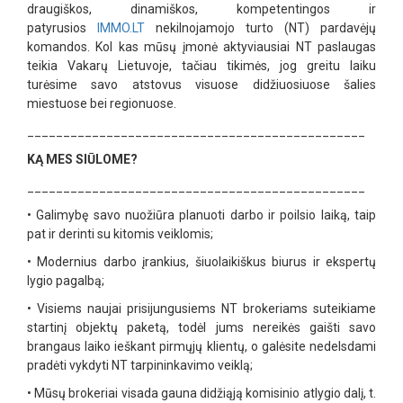
draugiškos, dinamiškos, kompetentingos ir
patyrusios
IMMO.LT
nekilnojamojo turto (NT) pardavėjų
komandos. Kol kas mūsų įmonė aktyviausiai NT paslaugas
teikia Vakarų Lietuvoje, tačiau tikimės, jog greitu laiku
turėsime savo atstovus visuose didžiuosiuose šalies
miestuose bei regionuose.
_______________________________________________
KĄ MES SIŪLOME?
_______________________________________________
•
Galimybę savo nuožiūra planuoti darbo ir poilsio laiką, taip
pat ir derinti su kitomis veiklomis;
•
Modernius darbo įrankius, šiuolaikiškus biurus ir ekspertų
lygio pagalbą;
•
Visiems naujai prisijungusiems NT brokeriams suteikiame
startinį objektų paketą, todėl jums nereikės gaišti savo
brangaus laiko ieškant pirmųjų klientų, o galėsite nedelsdami
pradėti vykdyti NT tarpininkavimo veiklą;
•
Mūsų brokeriai visada gauna didžiąją komisinio atlygio dalį, t.