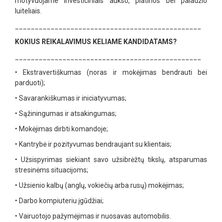
motyvuojame investiciniais aukso, platinos bei paladžio
luiteliais.
_______________________________________________
KOKIUS REIKALAVIMUS KELIAME KANDIDATAMS?
_______________________________________________
•
Ekstravertiškumas (noras ir mokėjimas bendrauti bei
parduoti);
•
Savarankiškumas ir iniciatyvumas;
•
Sąžiningumas ir atsakingumas;
•
Mokėjimas dirbti komandoje;
•
Kantrybė ir pozityvumas bendraujant su klientais;
•
Užsispyrimas siekiant savo užsibrėžtų tikslų, atsparumas
stresinėms situacijoms;
•
Užsienio kalbų (anglų, vokiečių arba rusų) mokėjimas;
•
Darbo kompiuteriu įgūdžiai;
•
Vairuotojo pažymėjimas ir nuosavas automobilis.