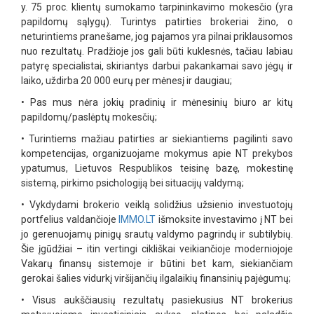
y. 75 proc. klientų sumokamo tarpininkavimo mokesčio (yra
papildomų sąlygų). Turintys patirties brokeriai žino, o
neturintiems pranešame, jog pajamos yra pilnai priklausomos
nuo rezultatų. Pradžioje jos gali būti kuklesnės, tačiau labiau
patyrę specialistai, skiriantys darbui pakankamai savo jėgų ir
laiko, uždirba 20 000 eurų per mėnesį ir daugiau;
•
Pas mus nėra jokių pradinių ir mėnesinių biuro ar kitų
papildomų/paslėptų mokesčių;
•
Turintiems mažiau patirties ar siekiantiems pagilinti savo
kompetencijas, organizuojame mokymus apie NT prekybos
ypatumus, Lietuvos Respublikos teisinę bazę, mokestinę
sistemą, pirkimo psichologiją bei situacijų valdymą;
•
Vykdydami brokerio veiklą solidžius užsienio investuotojų
portfelius valdančioje
IMMO.LT
išmoksite investavimo į NT bei
jo gerenuojamų pinigų srautų valdymo pagrindų ir subtilybių.
Šie įgūdžiai – itin vertingi cikliškai veikiančioje moderniojoje
Vakarų finansų sistemoje ir būtini bet kam, siekiančiam
gerokai šalies vidurkį viršijančių ilgalaikių finansinių pajėgumų;
•
Visus aukščiausių rezultatų pasiekusius NT brokerius