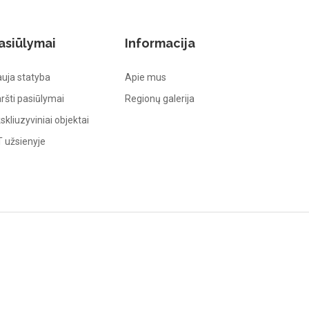
asiūlymai
Informacija
uja statyba
Apie mus
ršti pasiūlymai
Regionų galerija
skliuzyviniai objektai
 užsienyje