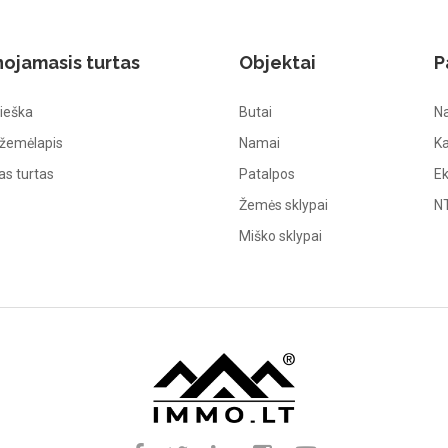
nojamasis turtas
Objektai
P
ieška
Butai
Na
 žemėlapis
Namai
Ka
s turtas
Patalpos
Ek
Žemės sklypai
NT
Miško sklypai