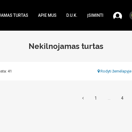
JAMAS TURTAS
APIE MUS
D.U.K.
ĮSIMINTI
Nekilnojamas turtas
asta: 41
Rodyti žemėlapyje
1
...
4