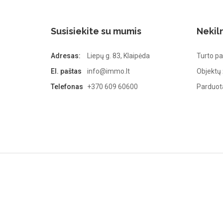
Susisiekite su mumis
Nekil
Adresas:
Liepų g. 83, Klaipėda
Turto pa
El. paštas
info@immo.lt
Objektų
Telefonas
+370 609 60600
Parduota
Immo