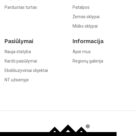
Parduotas turtas
Patalpos
Žemės sklypai
Miško sklypai
Pasiūlymai
Informacija
Nauja statyba
Apie mus
Karšti pasiūlymai
Regionų galerija
Ekskliuzyviniai objektai
NT užsienyje
Immo