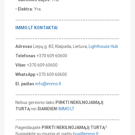
•
Elektra:
Yra.
_______________________________________________
IMMO.LT
KONTAKTAI
_______________________________________________
Adresas
Liepų g. 83, Klaipėda, Lietuva,
Lighthouse Hub
Telefonas
+370 609 60600
Viber
+370 609 60600
WhatsApp
+370 609 60600
El. paštas
info@immo.lt
_______________________________________________
Nebus geresnio laiko
PIRKTI
NEKILNOJAMĄJĮ
TURTĄ
nei
ŠIANDIEN
!
IMMO.LT
_______________________________________________
Pageidaujate
PIRKTI NEKILNOJAMĄJĮ TURTĄ
?
Susisiekite su mumis el. paštu
buy@immo.lt