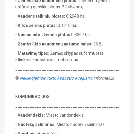
•
Žemės ūkio naudmenų plotas:
2.3454 ha (Pievų ir
natūralių ganyklų plotas: 2.3454 ha);
•
Vandens telkinių plotas:
0.2048 ha;
•
Kitos žemės plotas:
0.1210 ha;
•
Nusausintos žemės plotas
0.8367 ha;
•
Žemės ūkio naudmenų našumo balas:
36.5;
•
Matavimų tipas:
Žemės sklypas suformuotas
atliekant kadastrinius matavimus.
_______________________________________________
©
Nekilnojamojo turto kadastro ir registro
informacija
_______________________________________________
KOMUNIKACIJOS
_______________________________________________
•
Vandentiekis:
Miesto vandentiekis;
•
Nuotekų šalinimas:
Miesto nuotekų šalinimas;
•
Gamtinės dujos:
Yra;