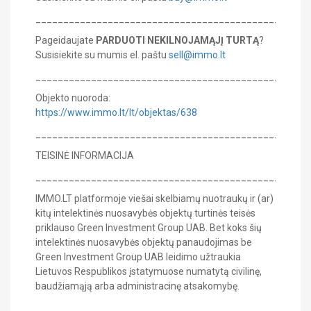
_______________________________________________
Pageidaujate
PARDUOTI NEKILNOJAMĄJĮ TURTĄ
?
Susisiekite su mumis el. paštu
sell@immo.lt
_______________________________________________
Objekto nuoroda:
https://www.immo.lt/lt/objektas/638
_______________________________________________
TEISINĖ INFORMACIJA
_______________________________________________
IMMO.LT platformoje viešai skelbiamų nuotraukų ir (ar)
kitų intelektinės nuosavybės objektų turtinės teisės
priklauso Green Investment Group UAB. Bet koks šių
intelektinės nuosavybės objektų panaudojimas be
Green Investment Group UAB leidimo užtraukia
Lietuvos Respublikos įstatymuose numatytą civilinę,
baudžiamąją arba administracinę atsakomybę.
_______________________________________________