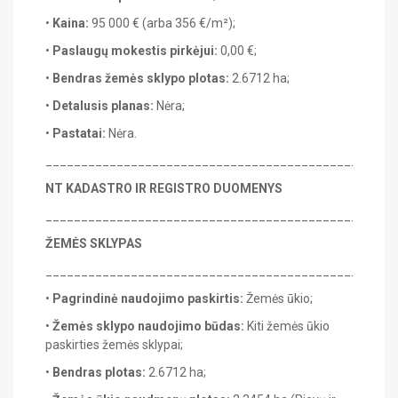
•
Kaina:
95 000 € (arba 356 €/m²);
•
Paslaugų mokestis pirkėjui:
0,00 €;
•
Bendras žemės sklypo plotas:
2.6712 ha;
•
Detalusis planas:
Nėra;
•
Pastatai:
Nėra.
_______________________________________________
NT KADASTRO IR REGISTRO DUOMENYS
_______________________________________________
ŽEMĖS SKLYPAS
_______________________________________________
•
Pagrindinė naudojimo paskirtis:
Žemės ūkio;
•
Žemės sklypo naudojimo būdas:
Kiti žemės ūkio
paskirties žemės sklypai;
•
Bendras plotas:
2.6712 ha;