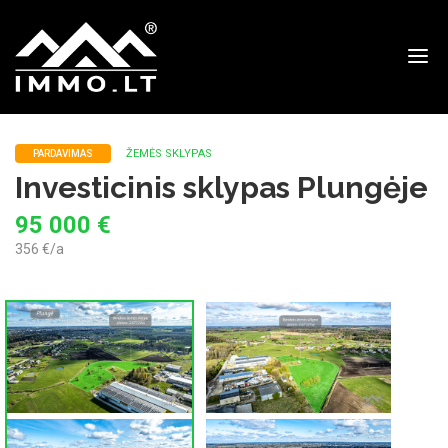
Immo
ŽEMĖS SKLYPAS
PARDAVIMAS
Investicinis sklypas Plungėje
95 000 €
356 €/a