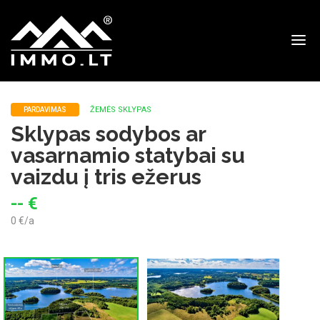
Immo
ŽEMĖS SKLYPAS
PARDAVIMAS
Sklypas sodybos ar
vasarnamio statybai su
vaizdu į tris ežerus
-- €
0 €/a